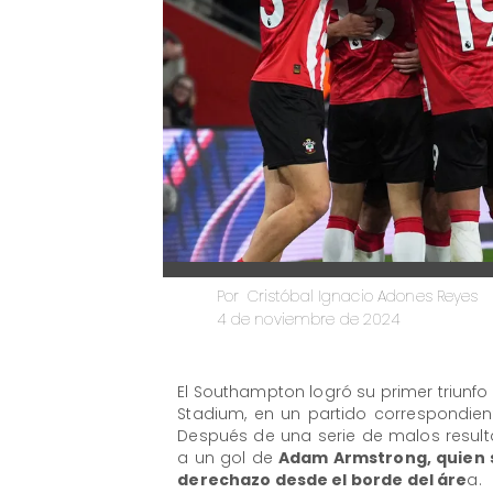
Cristóbal Ignacio Adones Reyes
Por
4 de noviembre de 2024
El Southampton logró su primer triunfo 
Stadium, en un partido correspondien
Después de una serie de malos resulta
a un gol de
Adam Armstrong, quien s
derechazo desde el borde del áre
a.