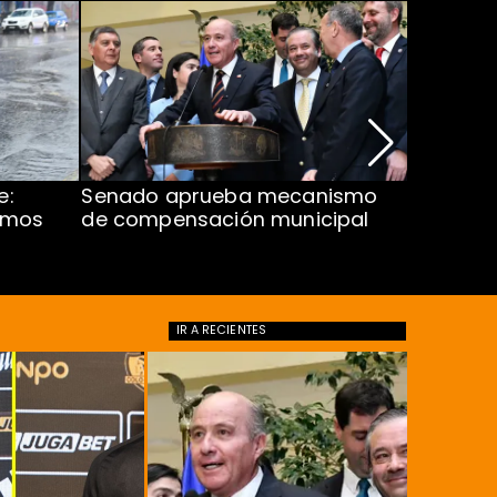
e:
Senado aprueba mecanismo
Corte S
imos
de compensación municipal
de $1.00
ProCultu
IR A
RECIENTES