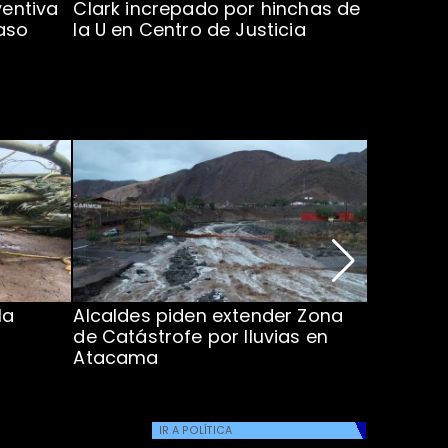
ventiva
Clark increpado por hinchas de
Vozinha 
aso
la U en Centro de Justicia
Colo Co
la
Alcaldes piden extender Zona
Inundaci
de Catástrofe por lluvias en
entre Co
Atacama
IR A
POLÍTICA