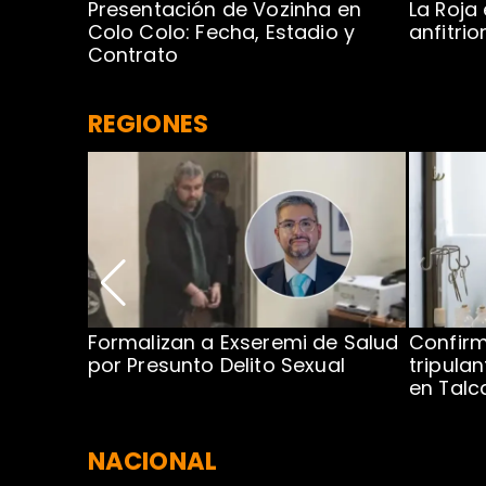
Presentación de Vozinha en
La Roja
 Caribe:
Colo Colo: Fecha, Estadio y
anfitri
Contrato
REGIONES
no por
Formalizan a Exseremi de Salud
Confir
ío Rahue
por Presunto Delito Sexual
tripulan
en Tal
NACIONAL