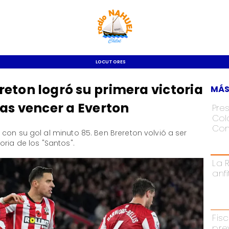
LOCUTORES
eton logró su primera victoria
MÁS
ras vencer a Everton
Pre
Colo
Con
con su gol al minuto 85. Ben Brereton volvió a ser
ria de los "Santos".
La 
anf
Fisc
pre