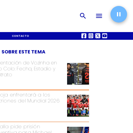
CONTACTO
QUIÉNES SOMOS
 SOBRE ESTE TEMA
sentación de Vozinha en
 Colo: Fecha, Estadio y
trato
Roja enfrentará a los
itriones del Mundial 2026
alía pide prisión
ventiva para Michael