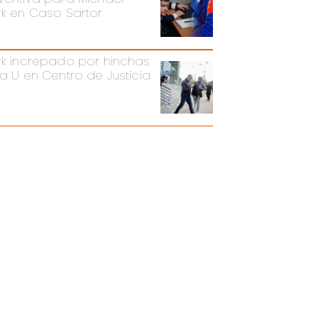
rk en Caso Sartor
rk increpado por hinchas
la U en Centro de Justicia