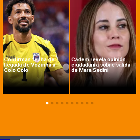
Confirman fecha de
Cadem revela opinión
llegada de Vozinha a
ciudadanía sobre salida
Colo Colo
de Mara Sedini