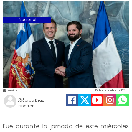
Nacional
Presidencia
20 de noviembre de 2024
Por
Eduardo Díaz
Iribarren
Fue durante la jornada de este miércoles