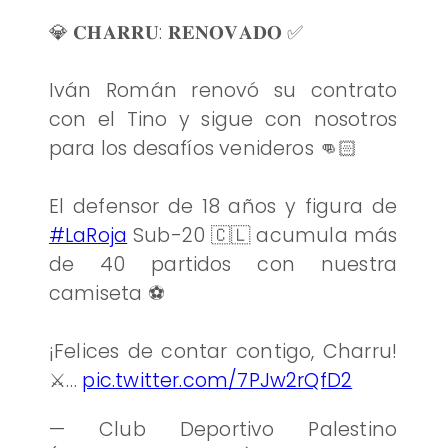
💎 𝐂𝐇𝐀𝐑𝐑𝐔: 𝐑𝐄𝐍𝐎𝐕𝐀𝐃𝐎 ✅
Iván Román renovó su contrato
con el Tino y sigue con nosotros
para los desafíos venideros 👊🏻
El defensor de 18 años y figura de
#LaRoja
Sub-20 🇨🇱 acumula más
de 40 partidos con nuestra
camiseta ⚽️
¡Felices de contar contigo, Charru!
⚔️…
pic.twitter.com/7PJw2rQfD2
— Club Deportivo Palestino