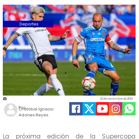
Deportes
22 de noviembre de 2024
Por
Cristóbal Ignacio
Adones Reyes
La próxima edición de la Supercopa