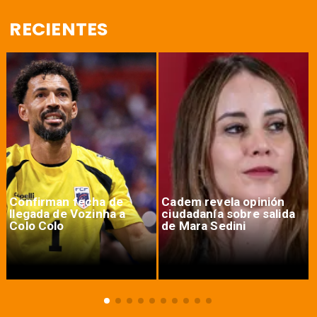
RECIENTES
Confirman fecha de
Cadem revela opinión
llegada de Vozinha a
ciudadanía sobre salida
Colo Colo
de Mara Sedini