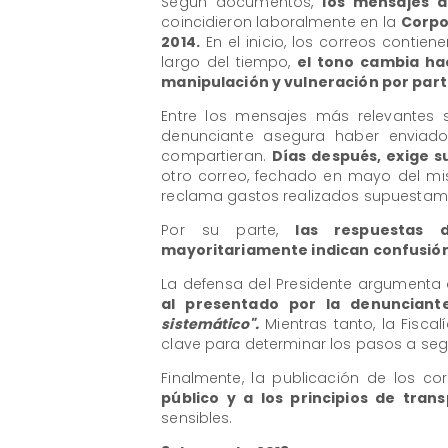
Según documentos,
los mensajes a
coincidieron laboralmente en la
Corpo
2014.
En el inicio, los correos contien
largo del tiempo,
el tono cambia ha
manipulación y vulneración por part
Entre los mensajes más relevantes 
denunciante asegura haber envia
compartieran.
Días después, exige su
otro correo, fechado en mayo del m
reclama gastos realizados supuestamen
Por su parte,
las respuestas 
mayoritariamente indican confusió
La defensa del Presidente argumenta
al presentado por la denunciante
sistemático".
Mientras tanto, la Fiscal
clave para determinar los pasos a segui
Finalmente, la publicación de los c
público y a los principios de tran
sensibles.