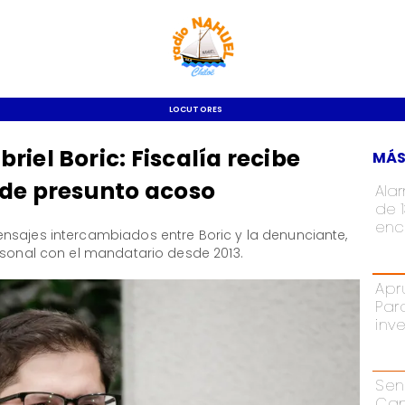
LOCUTORES
iel Boric: Fiscalía recibe
MÁS
 de presunto acoso
Ala
de 
enc
ensajes intercambiados entre Boric y la denunciante,
rsonal con el mandatario desde 2013.
Apr
Par
inv
Sen
Cam