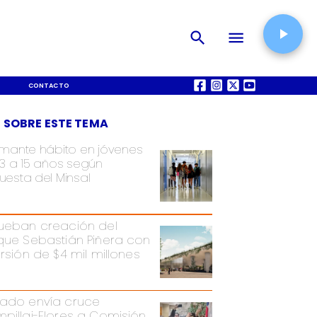
CONTACTO
QUIÉNES SOMOS
 SOBRE ESTE TEMA
rmante hábito en jóvenes
13 a 15 años según
uesta del Minsal
ueban creación del
que Sebastián Piñera con
ersión de $4 mil millones
ado envía cruce
pillai-Flores a Comisión