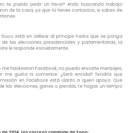
ero te puedo pedir un favor? Ando buscando trabajo
on de la casa, ya que tú tienes contactos, si sabes de
ntones.
 truco está en asfixiar al príncipe hasta que se ponga
 de las elecciones presidenciales y parlamentarias, la
 este le responde escuetamente.
 me hackearon Facebook, no puedo enviarte mensajes,
r me gusta ni comentar. ¿Será envidia? Tendría que
rmación en Facebook está clarito a quien apoyo. Que
e las elecciones, ganes o pierdas, te hagas un tiempo
o de 2014, los correos cambian de tono: