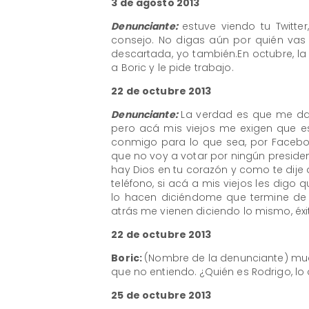
3 de agosto 2013
Denunciante:
estuve viendo tu Twitt
consejo. No digas aún por quién vas 
descartada, yo también.En octubre, l
a Boric y le pide trabajo.
22 de octubre 2013
Denunciante:
La verdad es que me da
pero acá mis viejos me exigen que e
conmigo para lo que sea, por Faceboo
que no voy a votar por ningún president
hay Dios en tu corazón y como te dije a
teléfono, si acá a mis viejos les digo
lo hacen diciéndome que termine de
atrás me vienen diciendo lo mismo, éxi
22 de octubre 2013
Boric:
(Nombre de la denunciante) much
que no entiendo. ¿Quién es Rodrigo, l
25 de octubre 2013