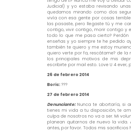
tengo de ti? Nunca me voy a olvidar 
Judicial) y yo estaba revisando una
quedamos mirando como dos segund
vivía con esa gente por cosas terrib
las pasaste, pero llegaste tú y me cam
contigo, vivir contigo, morir contigo 
todo lo que me pasa cierto? Perdón 
enseñas y yo siempre te he pedido a
también te quiero y me estoy muriendo
quiero verte por fa, rescátame? de la
los principales motivos de mis dep
escribirte por mail esto. Love U 4 ever
26 de febrero 2014
Boric:
???
27 de febrero 2014
Denunciante:
Nunca te abortaría, si a
tienes mi vida a tu disposición, te 
culpa de nosotros no va a ser. Mi volu
planean quitarnos de nuevo la vida. 
antes, por favor. Todos mis sacrificios