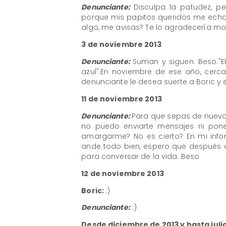
Denunciante:
Disculpa la patudez, p
porque mis papitos queridos me echar
algo, me avisas? Te lo agradecería mo
3 de noviembre 2013
Denunciante:
Suman y siguen. Beso."El
azul".En noviembre de ese año, cerca
denunciante le desea suerte a Boric y
11 de noviembre 2013
Denunciante:
Para que sepas de nuevo
no puedo enviarte mensajes ni pone
amargarme? No es cierto? En mi info
ande todo bien, espero que después d
para conversar de la vida. Beso
12 de noviembre 2013
Boric:
:)
Denunciante:
:)
​Desde diciembre de 2013 y hasta juli