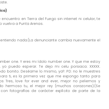
iste.
ica)
uentro en Tierra del Fuego sin internet ni celular, te
 vuelva a Punta Arenas.
 entiendo nada.(La denunciante cambia nuevamente el
umber one. Y eres mi ídolo number one. Y que me estoy
 yo puedo esperar. Te dejo mi celu porsiaca: XXXXX.
odo bonito. Deséame lo mismo, ya?. PD: no le muestres
para ti, es la primera vez que me expongo tanto para
s Tres, love for ever and ever, mejor no peliemos y
o hermoso tu, el mejor rey (muchos corazones).(Se
con fotografías de carácter explícito de parte de la