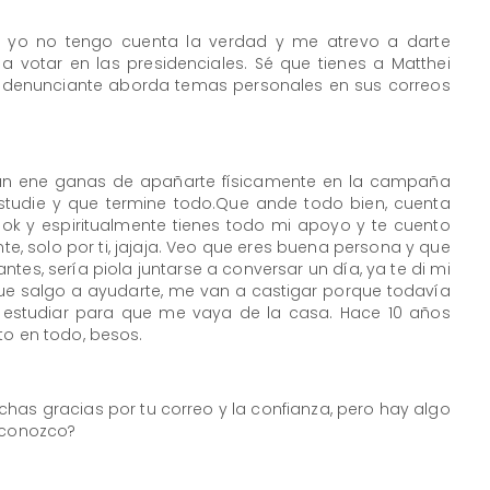
er, yo no tengo cuenta la verdad y me atrevo a darte
a votar en las presidenciales. Sé que tienes a Matthei
a denunciante aborda temas personales en sus correos
n ene ganas de apañarte físicamente en la campaña
studie y que termine todo.Que ande todo bien, cuenta
k y espiritualmente tienes todo mi apoyo y te cuento
e, solo por ti, jajaja. Veo que eres buena persona y que
ntes, sería piola juntarse a conversar un día, ya te di mi
 que salgo a ayudarte, me van a castigar porque todavía
 estudiar para que me vaya de la casa. Hace 10 años
to en todo, besos.
as gracias por tu correo y la confianza, pero hay algo
o conozco?