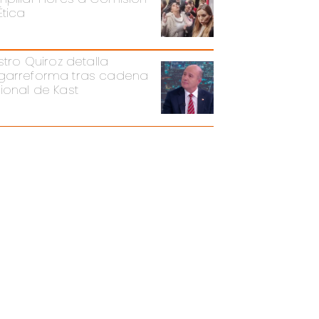
Ética
stro Quiroz detalla
arreforma tras cadena
ional de Kast