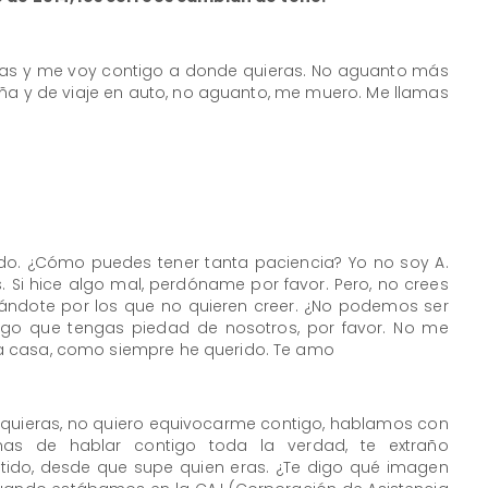
as y me voy contigo a donde quieras. No aguanto más
 Viña y de viaje en auto, no aguanto, me muero. Me llamas
do. ¿Cómo puedes tener tanta paciencia? Yo no soy A.
s. Si hice algo mal, perdóname por favor. Pero, no crees
atándote por los que no quieren creer. ¿No podemos ser
ruego que tengas piedad de nosotros, por favor. No me
n la casa, como siempre he querido. Te amo
 quieras, no quiero equivocarme contigo, hablamos con
as de hablar contigo toda la verdad, te extraño
entido, desde que supe quien eras. ¿Te digo qué imagen