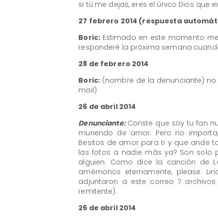
si tú me dejas, eres el único Dios que ex
27 febrero 2014 (respuesta automát
Boric:
Estimado en este momento me enc
responderé la próxima semana cuando
28 de febrero 2014
Boric:
(nombre de la denunciante) no
mail)
​26 de abril 2014
Denunciante:
Conste que soy tu fan n
muriendo de amor. Pero no importa,
Besitos de amor para ti y que ande t
las fotos a nadie más ya? Son solo 
alguien. Como dice la canción de Lo
amémonos eternamente, please. Lind
adjuntaron a este correo 7 archivos 
remitente).
​26 de abril 2014