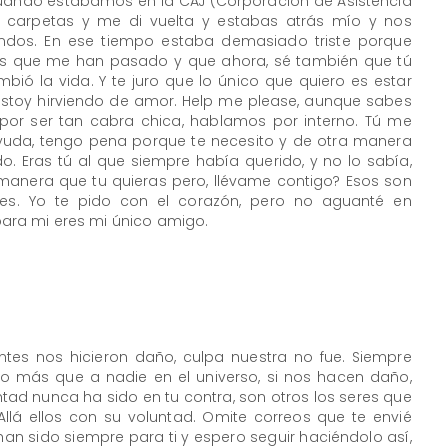
cuando estábamos en la CAJ (Corporación de Asistencia
s carpetas y me di vuelta y estabas atrás mío y nos
os. En ese tiempo estaba demasiado triste porque
les que me han pasado y que ahora, sé también que tú
bió la vida. Y te juro que lo único que quiero es estar
y estoy hirviendo de amor. Help me please, aunque sabes
por ser tan cabra chica, hablamos por interno. Tú me
yuda, tengo pena porque te necesito y de otra manera
. Eras tú al que siempre había querido, y no lo sabía,
 manera que tu quieras pero, llévame contigo? Esos son
res. Yo te pido con el corazón, pero no aguanté en
, para mi eres mi único amigo.
ntes nos hicieron daño, culpa nuestra no fue. Siempre
amo más que a nadie en el universo, si nos hacen daño,
ntad nunca ha sido en tu contra, son otros los seres que
Allá ellos con su voluntad. Omite correos que te envié
 han sido siempre para ti y espero seguir haciéndolo así,