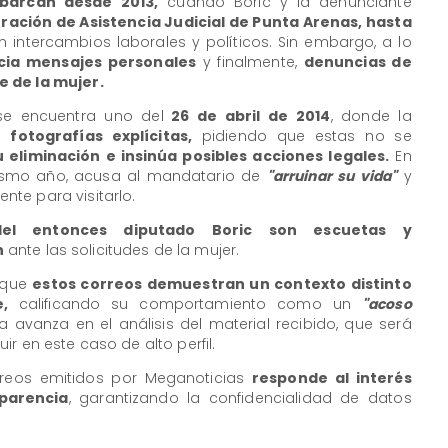
barcan desde 2013,
cuando Boric y la denunciante
ración de Asistencia Judicial de Punta Arenas, hasta
en intercambios laborales y políticos. Sin embargo, a lo
cia mensajes personales
y finalmente,
denuncias de
e de la mujer.
se encuentra uno del
26 de abril de 2014
, donde la
do
fotografías explícitas,
pidiendo que estas no se
 eliminación e insinúa posibles acciones legales.
En
ismo año, acusa al mandatario de
"arruinar su vida"
y
te para visitarlo.
del entonces diputado Boric son escuetas y
n
ante las solicitudes de la mujer.
 que
estos correos demuestran un contexto distinto
,
calificando su comportamiento como un
"acoso
ía avanza en el análisis del material recibido, que será
r en este caso de alto perfil.
orreos emitidos por Meganoticias
responde al interés
sparencia
, garantizando la confidencialidad de datos