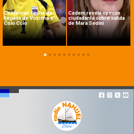
Confirman fecha de
Cadem revela opinión
llegada de Vozinha a
ciudadanía sobre salida
Colo Colo
de Mara Sedini