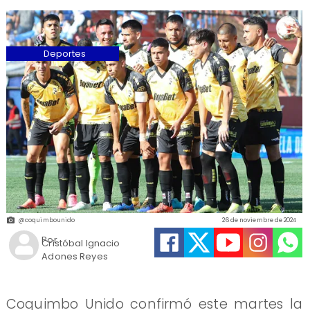
Deportes
@coquimbounido
26 de noviembre de 2024
Por
Cristóbal Ignacio
Adones Reyes
Coquimbo Unido confirmó este martes la