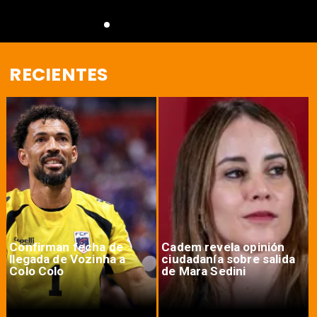
RECIENTES
Confirman fecha de
Cadem revela opinión
llegada de Vozinha a
ciudadanía sobre salida
Colo Colo
de Mara Sedini