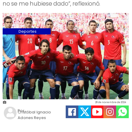
no se me hubiese dado”, reflexionó.
Deportes
28 de noviembre de 2024
Por
Cristóbal Ignacio
Adones Reyes