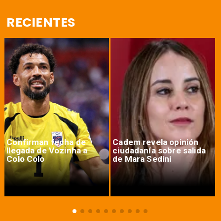
RECIENTES
Confirman fecha de
Cadem revela opinión
llegada de Vozinha a
ciudadanía sobre salida
Colo Colo
de Mara Sedini