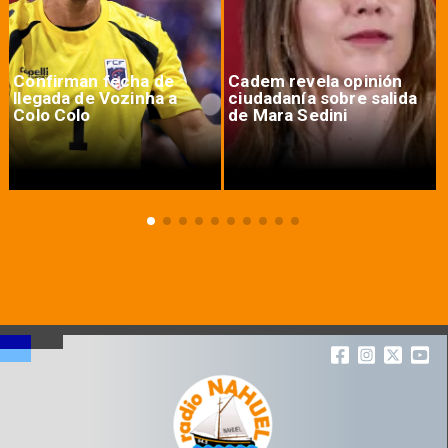
Confirman fecha de
Cadem revela opinión
llegada de Vozinha a
ciudadanía sobre salida
Colo Colo
de Mara Sedini