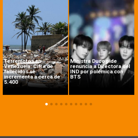
Terremotos en
Ministra Duco pide
Venezuela: Cifra de
renuncia a Directora del
fallecidos se
IND por polémica con
incrementa a cerca de
BTS
5.400