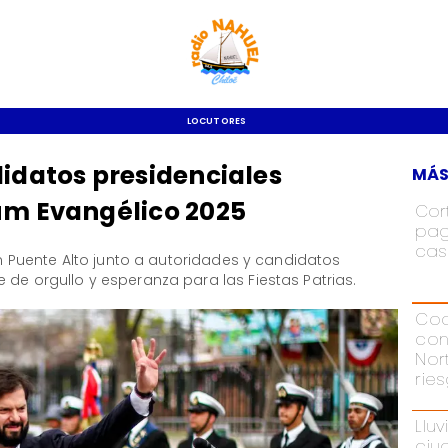
LOCUTORES
didatos presidenciales
MÁS
eum Evangélico 2025
Cor
pag
cas
 en Puente Alto junto a autoridades y candidatos
 de orgullo y esperanza para las Fiestas Patrias.
Cod
con
Nor
rie
Lluv
ciu