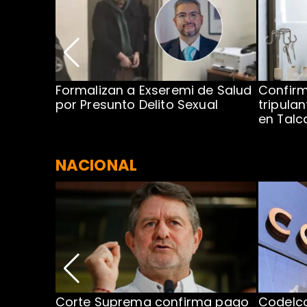
no por
Formalizan a Exseremi de Salud
Confir
ío Rahue
por Presunto Delito Sexual
tripulan
en Tal
NACIONAL
nismo
Corte Suprema confirma pago
Codelc