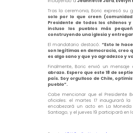
incluyendo a
Jeannette Jara
,
Evelyn 
Tras la ceremonia, Boric expresó su 
solo por lo que creen (comunidad 
Presidente de todos los chilenos y
incluso los pueblos más pequeñ
construyendo una iglesia y entrega
El mandatario destacó:
“Esto le hace
son legítimas en democracia, creo 
es algo sano y que yo agradezco y v
Finalmente, Boric envió un mensaje 
abrazo. Espero que este 18 de septi
país. Soy orgulloso de Chile, optimi
pueblo”.
Cabe mencionar que el Presidente B
oficiales: el martes 17 inaugurará la
encabezará un acto en La Moneda y
Santiago; y el jueves 19 participará en l