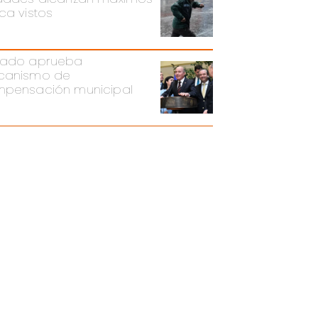
ca vistos
ado aprueba
canismo de
pensación municipal