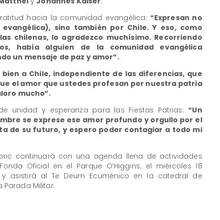
Matthei
y
Johannes Kaiser
.
gratitud hacia la comunidad evangélica:
“Expresan no
evangélica), sino también por Chile. Y eso, como
 las chilenas, lo agradezco muchísimo. Recorriendo
os, había alguien de la comunidad evangélica
ndo un mensaje de paz y amor”.
 bien a Chile, independiente de las diferencias, que
que el amor que ustedes profesan por nuestra patria
aloro mucho”.
de unidad y esperanza para las Fiestas Patrias:
“Un
embre se exprese ese amor profundo y orgullo por el
sta de su futuro, y espero poder contagiar a todo mi
oric continuará con una agenda llena de actividades
 Fonda Oficial en el Parque O’Higgins; el miércoles 18
 asistirá al Te Deum Ecuménico en la catedral de
a Parada Militar.