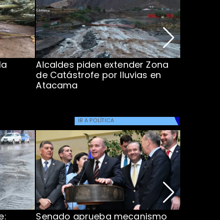
la
Alcaldes piden extender Zona
Inundaci
de Catástrofe por lluvias en
entre Co
Atacama
IR A
POLÍTICA
e:
Senado aprueba mecanismo
Corte S