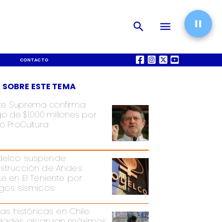
CONTACTO
QUIÉNES SOMOS
 SOBRE ESTE TEMA
te Suprema confirma
o de $1.000 millones por
o ProCultura
elco suspende
strucción de Andes
te en El Teniente por
sgos sísmicos
ias históricas en Chile:
dades alcanzan máximos