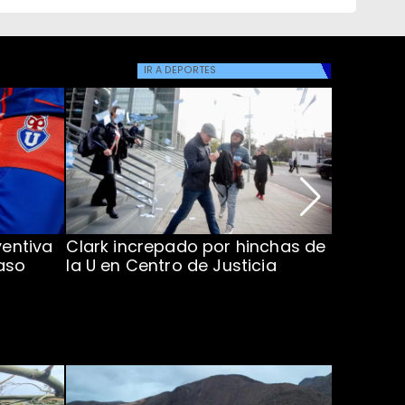
IR A
DEPORTES
ventiva
Clark increpado por hinchas de
Vozinha 
aso
la U en Centro de Justicia
Colo Co