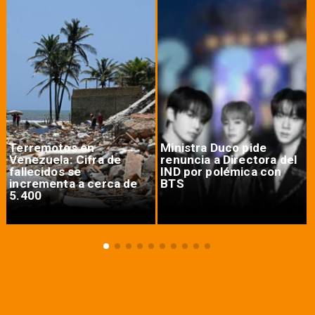
Terremotos en
Ministra Duco pide
Venezuela: Cifra de
renuncia a Directora del
fallecidos se
IND por polémica con
incrementa a cerca de
BTS
5.400