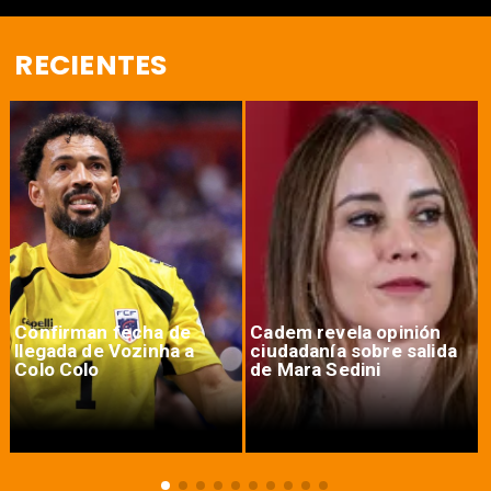
RECIENTES
Confirman fecha de
Cadem revela opinión
llegada de Vozinha a
ciudadanía sobre salida
Colo Colo
de Mara Sedini