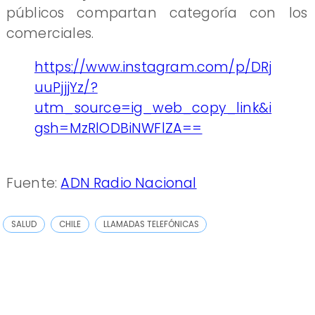
públicos compartan categoría con los
comerciales.
https://www.instagram.com/p/DRj
uuPjjjYz/?
utm_source=ig_web_copy_link&i
gsh=MzRlODBiNWFlZA==
Fuente:
ADN Radio Nacional
SALUD
CHILE
LLAMADAS TELEFÓNICAS