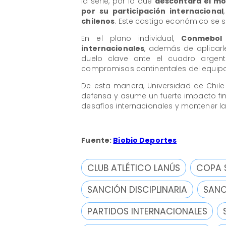
la serie, por lo que
descontará el mo
por su participación internacional
chilenos
. Este castigo económico se s
En el plano individual,
Conmebol 
internacionales
, además de aplicar
duelo clave ante el cuadro argent
compromisos continentales del equipo
De esta manera, Universidad de Chile
defensa y asume un fuerte impacto fi
desafíos internacionales y mantener la
Fuente:
Biobio Deportes
CLUB ATLÉTICO LANÚS
COPA 
SANCIÓN DISCIPLINARIA
SAN
PARTIDOS INTERNACIONALES