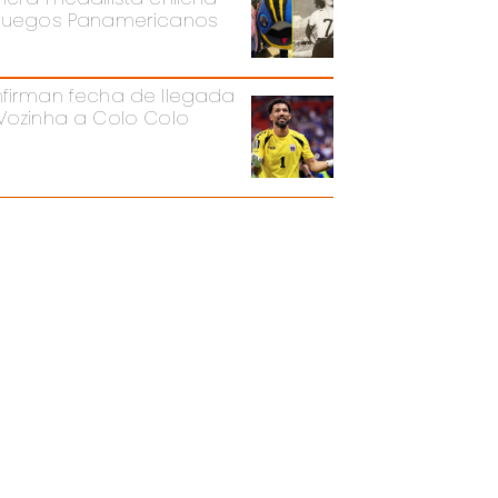
Juegos Panamericanos
firman fecha de llegada
Vozinha a Colo Colo