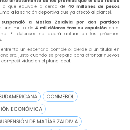
nto directamente de los premios que el club recibe
, lo que equivale a cerca de
40 millones de pesos
uma a la sanción deportiva que ya afectó al plantel.
suspendió a Matías Zaldivia por dos partidos
le una multa de
4 mil dólares tras su expulsión
en el
ino. El defensor no podrá actuar en los próximos
.
 enfrenta un escenario complejo:
pierde a un titular en
nanciero
, justo cuando se prepara para afrontar nuevos
 competitividad en el plano local.
SUDAMERICANA
CONMEBOL
CIÓN ECONÓMICA
SUSPENSIÓN DE MATÍAS ZALDIVIA