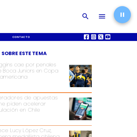
CONTACTO
QUIÉNES SOMOS
 SOBRE ESTE TEMA
iggins cae por penales
e Boca Juniors en Copa
americana
radores de apuestas
ine piden acelerar
ulación en Chile
lece Lucy López Cruz,
mera medallista chilena