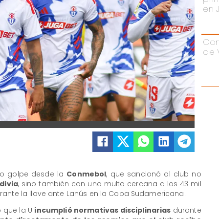
en 
Con
de 
vo golpe desde la
Conmebol
, que sancionó al club no
divia
, sino también con una
multa cercana a los 43 mil
rante la llave ante Lanús en la Copa Sudamericana
.
 que la U
incumplió normativas disciplinarias
durante