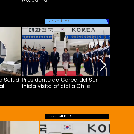
IR A
POLÍTICA
e Salud
Presidente de Corea del Sur
Exsubse
al
inicia visita oficial a Chile
da doble
drogas
IR A
RECIENTES