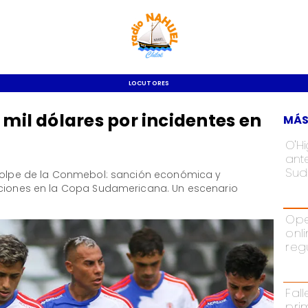
LOCUTORES
 mil dólares por incidentes en
MÁS
O'H
ant
Sud
 golpe de la Conmebol: sanción económica y
cciones en la Copa Sudamericana. Un escenario
Ope
onl
reg
Fal
pri