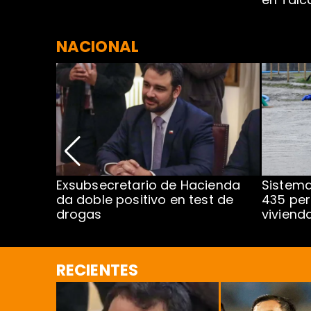
NACIONAL
l Sur
Exsubsecretario de Hacienda
Sistema
le
da doble positivo en test de
435 per
drogas
viviend
RECIENTES