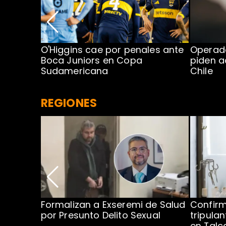
errota
O'Higgins cae por penales ante
Operado
Boca Juniors en Copa
piden a
Sudamericana
Chile
REGIONES
no por
Formalizan a Exseremi de Salud
Confir
ío Rahue
por Presunto Delito Sexual
tripulan
en Tal