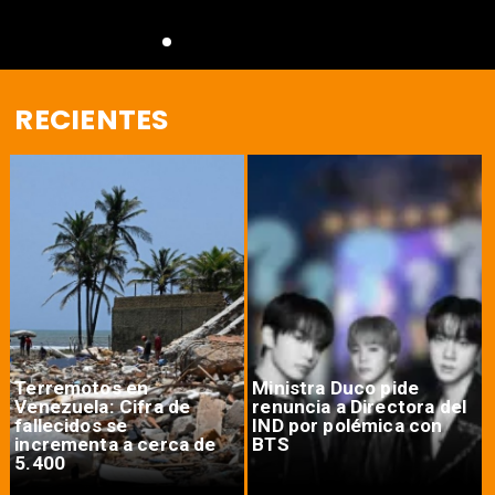
RECIENTES
Terremotos en
Ministra Duco pide
Venezuela: Cifra de
renuncia a Directora del
fallecidos se
IND por polémica con
incrementa a cerca de
BTS
5.400