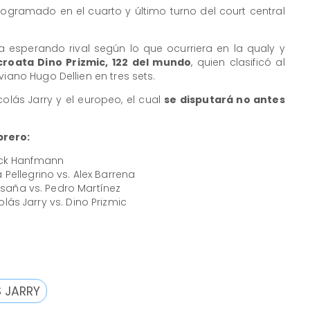
programado en el cuarto y último turno del court central
aba esperando rival según lo que ocurriera en la qualy y
roata Dino Prizmic, 122 del mundo
, quien clasificó al
viano Hugo Dellien en tres sets.
colás Jarry y el europeo, el cual
se disputará no antes
brero:
ick Hanfmann
Pellegrino vs. Alex Barrena
aña vs. Pedro Martínez
olás Jarry vs. Dino Prizmic
 JARRY