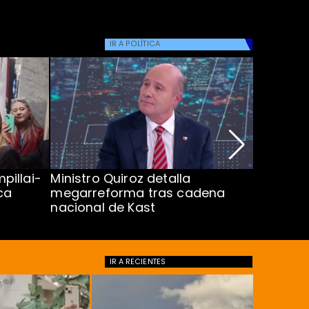
IR A
POLÍTICA
pillai-
Ministro Quiroz detalla
Alarmant
ca
megarreforma tras cadena
13 a 15 
nacional de Kast
Minsal
IR A
RECIENTES