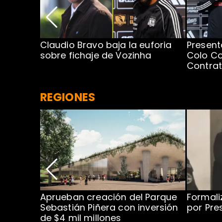
egada de
Claudio Bravo baja la euforia
Present
sobre fichaje de Vozinha
Colo Co
Contra
REGIONES
 para
Aprueban creación del Parque
Formali
 rodeo
Sebastián Piñera con inversión
por Pre
de $4 mil millones