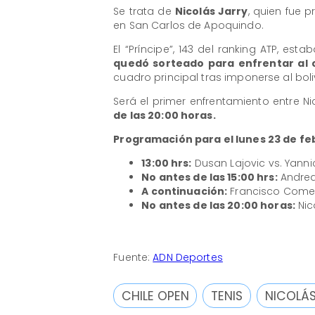
Se trata de
Nicolás Jarry
, quien fue 
en San Carlos de Apoquindo.
El “Príncipe”, 143 del ranking ATP, est
quedó sorteado para enfrentar al c
cuadro principal tras imponerse al boli
Será el primer enfrentamiento entre Ni
de las 20:00 horas.
Programación para el lunes 23 de fe
13:00 hrs:
Dusan Lajovic vs. Yann
No antes de las 15:00 hrs:
Andrea 
A continuación:
Francisco Comes
No antes de las 20:00 horas:
Nic
Fuente:
ADN Deportes
CHILE OPEN
TENIS
NICOLÁS