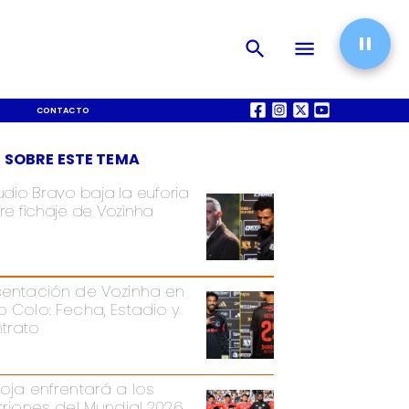
CONTACTO
QUIÉNES SOMOS
 SOBRE ESTE TEMA
udio Bravo baja la euforia
re fichaje de Vozinha
sentación de Vozinha en
o Colo: Fecha, Estadio y
trato
Roja enfrentará a los
itriones del Mundial 2026