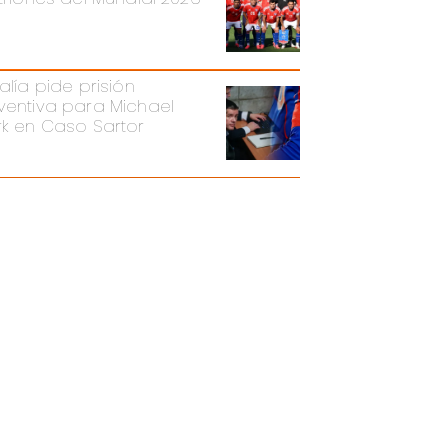
alía pide prisión
ventiva para Michael
rk en Caso Sartor