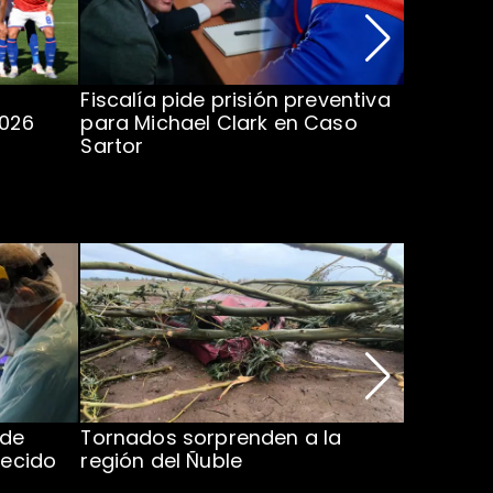
Fiscalía pide prisión preventiva
Clark in
2026
para Michael Clark en Caso
la U en 
Sartor
 de
Tornados sorprenden a la
Alcaldes
lecido
región del Ñuble
de Catás
Atacam