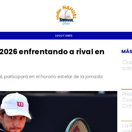
LOCUTORES
 2026 enfrentando a rival en
MÁS
Cla
sob
l, participará en el horario estelar de la jornada
Pre
Col
Con
La 
anf