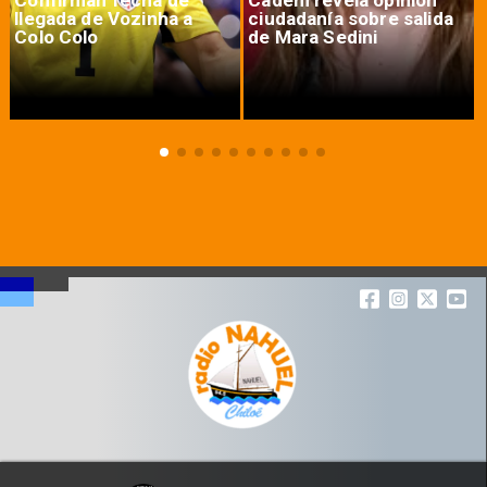
Confirman fecha de
Cadem revela opinión
llegada de Vozinha a
ciudadanía sobre salida
Colo Colo
de Mara Sedini