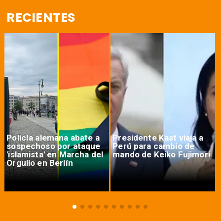
RECIENTES
Policía alemana abate a
Presidente Kast viaja a
sospechoso por ataque
Perú para cambio de
'islamista' en Marcha del
mando de Keiko Fujimori
Orgullo en Berlín