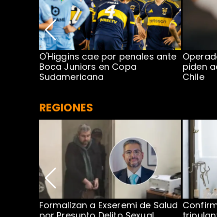
errota
O'Higgins cae por penales ante
Operado
Boca Juniors en Copa
piden a
Sudamericana
Chile
REGIONES
no por
Formalizan a Exseremi de Salud
Confir
ío Rahue
por Presunto Delito Sexual
tripulan