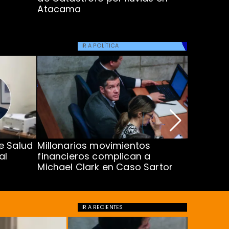
Atacama
IR A
POLÍTICA
e Salud
Millonarios movimientos
Exsubse
al
financieros complican a
da doble
Michael Clark en Caso Sartor
drogas
IR A
RECIENTES