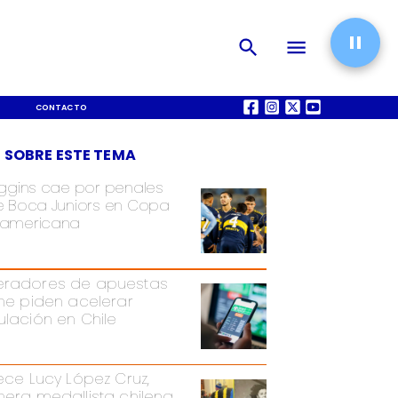
CONTACTO
QUIÉNES SOMOS
 SOBRE ESTE TEMA
iggins cae por penales
e Boca Juniors en Copa
americana
radores de apuestas
ine piden acelerar
ulación en Chile
lece Lucy López Cruz,
mera medallista chilena