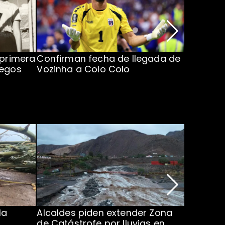
 primera
Confirman fecha de llegada de
Inaugur
uegos
Vozinha a Colo Colo
Centroam
Horario 
la
Alcaldes piden extender Zona
Amplían
de Catástrofe por lluvias en
en el pa