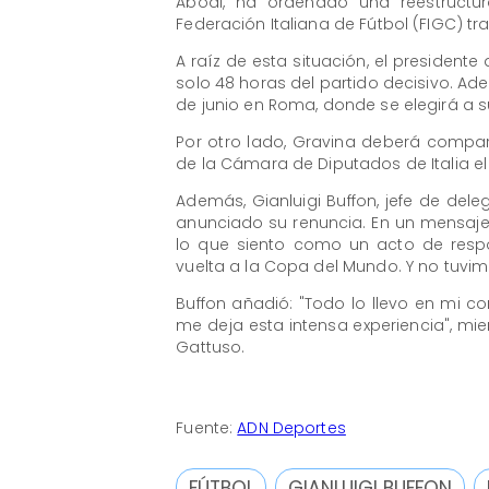
Abodi, ha ordenado una reestructura
Federación Italiana de Fútbol (FIGC) tr
A raíz de esta situación, el presidente
solo 48 horas del partido decisivo. A
de junio en Roma, donde se elegirá a s
Por otro lado, Gravina deberá compar
de la Cámara de Diputados de Italia el 8
Además, Gianluigi Buffon, jefe de dele
anunciado su renuncia. En un mensaje 
lo que siento como un acto de responsa
vuelta a la Copa del Mundo. Y no tuvimo
Buffon añadió: "Todo lo llevo en mi co
me deja esta intensa experiencia", mi
Gattuso.
Fuente:
ADN Deportes
FÚTBOL
GIANLUIGI BUFFON