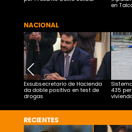
en Tal
NACIONAL
s
Exsubsecretario de Hacienda
Sistema
a
da doble positivo en test de
435 per
Sartor
drogas
viviend
RECIENTES