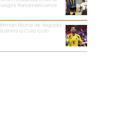
Juegos Panamericanos
firman fecha de llegada
Vozinha a Colo Colo