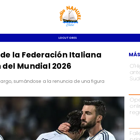
LOCUTORES
de la Federación Italiana
MÁS
n del Mundial 2026
O'H
ant
Sud
l cargo, sumándose a la renuncia de una figura
Ope
onl
reg
Fal
pri