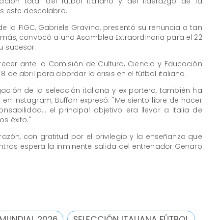
ción total del fútbol italiano y del liderazgo de la
as este descalabro.
 de la FIGC, Gabriele Gravina, presentó su renuncia a tan
demás, convocó a una Asamblea Extraordinaria para el 22
u sucesor.
ecer ante la Comisión de Cultura, Ciencia y Educación
 de abril para abordar la crisis en el fútbol italiano.
gación de la selección italiana y ex portero, también ha
en Instagram, Buffon expresó: "Me siento libre de hacer
bilidad... el principal objetivo era llevar a Italia de
s éxito."
razón, con gratitud por el privilegio y la enseñanza que
entras espera la inminente salida del entrenador Genaro
MUNDIAL 2026
SELECCIÓN ITALIANA FÚTBOL