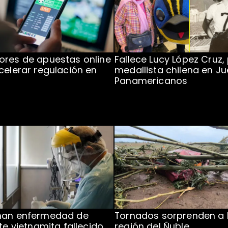
res de apuestas online
Fallece Lucy López Cruz,
celerar regulación en
medallista chilena en J
Panamericanos
man enfermedad de
Tornados sorprenden a 
te vietnamita fallecido
región del Ñuble