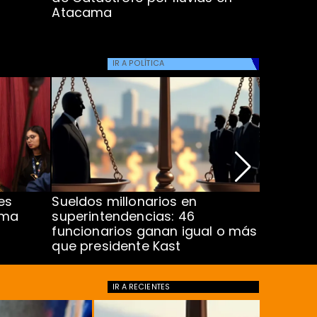
Atacama
IR A
POLÍTICA
es
Sueldos millonarios en
Ministra
rma
superintendencias: 46
proyect
funcionarios ganan igual o más
que presidente Kast
IR A
RECIENTES