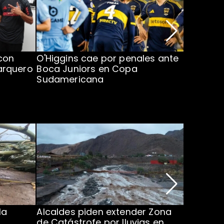
con
O'Higgins cae por penales ante
Operado
arquero
Boca Juniors en Copa
piden ac
Sudamericana
Chile
la
Alcaldes piden extender Zona
Inundaci
de Catástrofe por lluvias en
entre Co