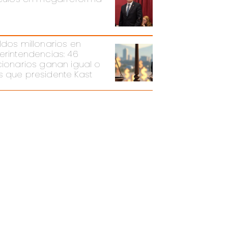
ldos millonarios en
erintendencias: 46
cionarios ganan igual o
 que presidente Kast