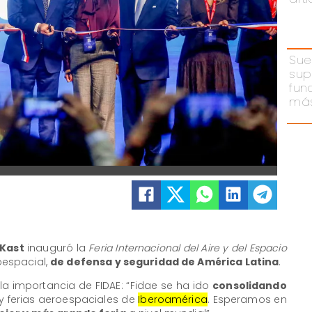
Sue
sup
fun
más
 Kast
inauguró la
Feria Internacional del Aire y del Espacio
roespacial,
de defensa y seguridad de América Latina
.
la importancia de FIDAE: “Fidae se ha ido
consolidando
y ferias aeroespaciales de
Iberoamérica
. Esperamos en