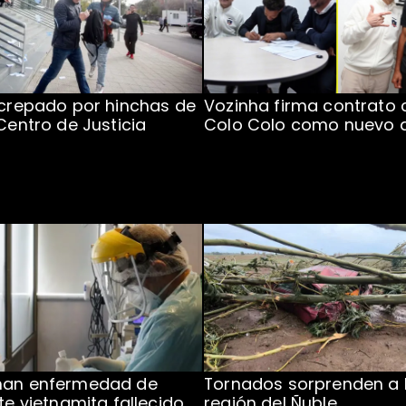
ncrepado por hinchas de
Vozinha firma contrato 
 Centro de Justicia
Colo Colo como nuevo 
man enfermedad de
Tornados sorprenden a 
te vietnamita fallecido
región del Ñuble