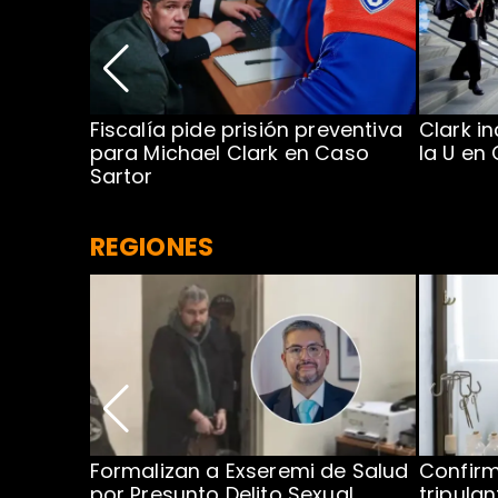
a en
Fiscalía pide prisión preventiva
Clark i
para Michael Clark en Caso
la U en
Sartor
REGIONES
no por
Formalizan a Exseremi de Salud
Confir
ío Rahue
por Presunto Delito Sexual
tripulan