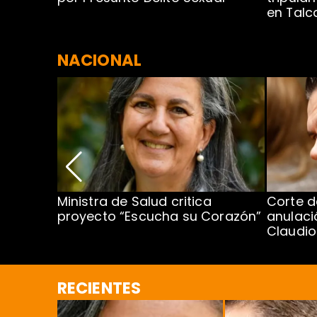
en Tal
NACIONAL
Ministra de Salud critica
Corte d
proyecto “Escucha su Corazón”
anulaci
al o más
Claudi
RECIENTES