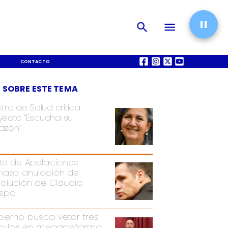
CONTACTO
QUIÉNES SOMOS
 SOBRE ESTE TEMA
stra de Salud critica
yecto “Escucha su
azón”
te de Apelaciones
haza anulación de
olución de Claudio
spo
ierno busca vetar tres
ículos en megarreforma