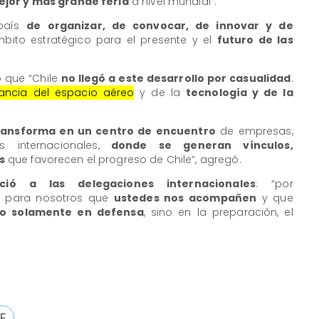
ejor y más grande feria
a nivel mundial”.
 país
de organizar, de convocar, de innovar y de
ito estratégico para el presente y el
futuro de las
ó que “Chile
no llegó a este desarrollo por casualidad
.
ancia del espacio aéreo
y de la
tecnología y de la
ansforma en un centro de encuentro
de empresas,
s internacionales,
donde se generan vínculos,
s
que favorecen el progreso de Chile”, agregó.
ció a las delegaciones internacionales
: “por
o para nosotros que
ustedes nos acompañen
y que
o solamente en defensa
, sino en la preparación, el
E