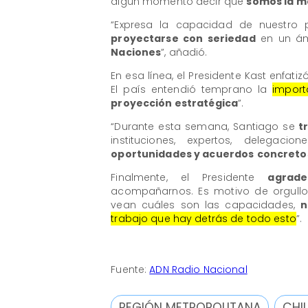
algún momento decir que
somos la m
“Expresa la capacidad de nuestro
proyectarse con seriedad
en un ámb
Naciones
”, añadió.
En esa línea, el Presidente Kast enfatiz
El país entendió temprano la
import
proyección estratégica
”.
“Durante esta semana, Santiago se
tr
instituciones, expertos, delegacione
oportunidades y acuerdos
concreto
Finalmente, el Presidente
agrade
acompañarnos. Es motivo de orgull
vean cuáles son las capacidades,
n
trabajo que hay detrás de todo esto
”.
Fuente:
ADN Radio Nacional
REGIÓN METROPOLITANA
CHIL