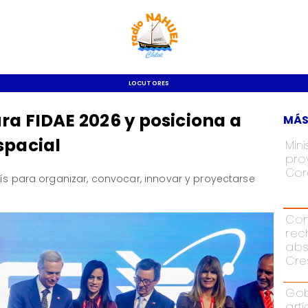
LOCUTORES
ra FIDAE 2026 y posiciona a
MÁS
spacial
Mini
pro
Cor
aís para organizar, convocar, innovar y proyectarse
Cor
rec
abs
Cre
Gob
art