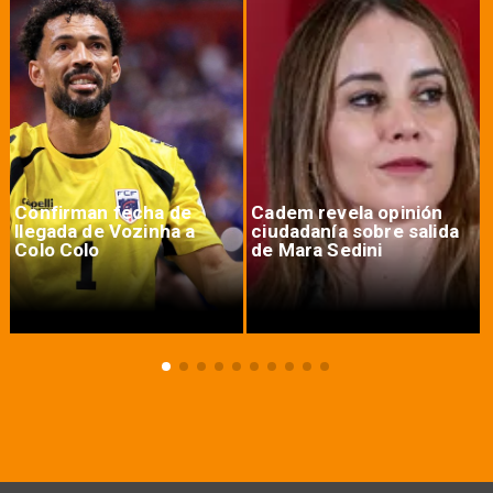
Confirman fecha de
Cadem revela opinión
llegada de Vozinha a
ciudadanía sobre salida
Colo Colo
de Mara Sedini