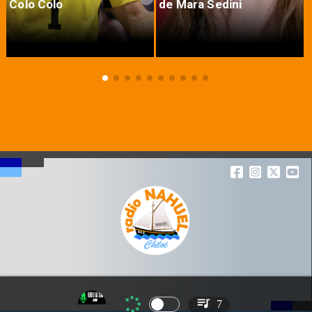
Colo Colo
de Mara Sedini
7