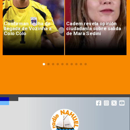
Confirman fecha de
Cadem revela opinión
llegada de Vozinha a
ciudadanía sobre salida
Colo Colo
de Mara Sedini