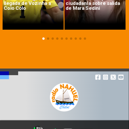
llegada de Vozinha a
ciudadanía sobre salida
Colo Colo
de Mara Sedini