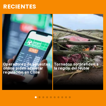
RECIENTES
Operadores de apuestas
Tornados sorprenden a
online piden acelerar
la región del Ñuble
regulación en Chile