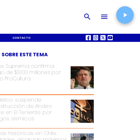
CONTACTO
QUIÉNES SOMOS
 SOBRE ESTE TEMA
te Suprema confirma
o de $1.000 millones por
o ProCultura
elco suspende
strucción de Andes
te en El Teniente por
sgos sísmicos
ias históricas en Chile:
dades alcanzan máximos