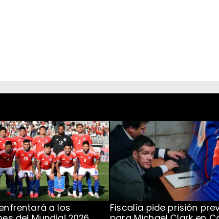
 enfrentará a los
Fiscalía pide prisión pre
ones del Mundial 2026
para Michael Clark en C