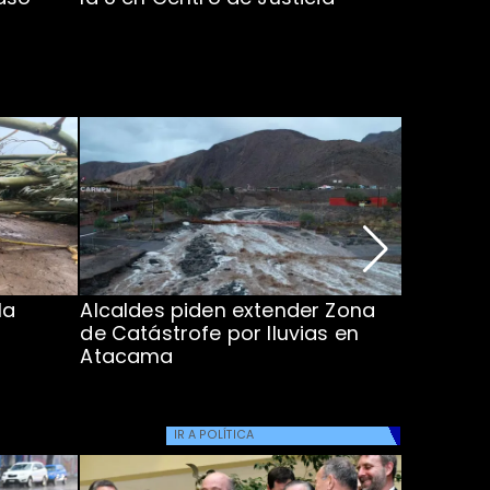
la
Alcaldes piden extender Zona
Inundaci
de Catástrofe por lluvias en
entre Co
Atacama
IR A
POLÍTICA