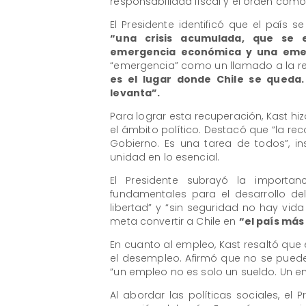
responsabilidad fiscal y el orden como
El Presidente identificó que el país s
“una crisis acumulada, que se
emergencia económica y una emer
“emergencia” como un llamado a la res
es el lugar donde Chile se queda
levanta”.
Para lograr esta recuperación, Kast hiz
el ámbito político. Destacó que “la re
Gobierno. Es una tarea de todos”, in
unidad en lo esencial.
El Presidente subrayó la importa
fundamentales para el desarrollo del
libertad” y “sin seguridad no hay vid
meta convertir a Chile en
“el país más
En cuanto al empleo, Kast resaltó que e
el desempleo. Afirmó que no se puede
“un empleo no es solo un sueldo. Un e
Al abordar las políticas sociales, el P