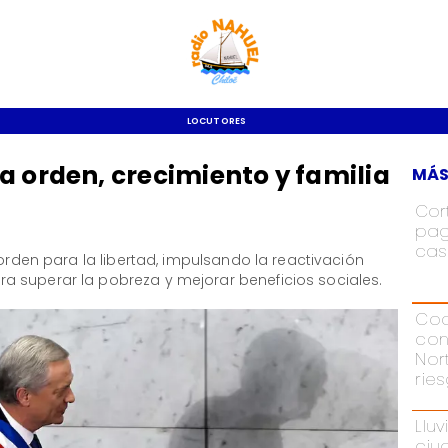
LOCUTORES
a orden, crecimiento y familia
MÁS
Cor
pag
cas
 orden para la libertad, impulsando la reactivación
 superar la pobreza y mejorar beneficios sociales.
Cod
con
Nor
rie
Lluv
ciu