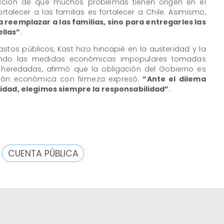
icción de que muchos problemas tienen origen en el
rtalecer a las familias es fortalecer a Chile. Asimismo,
a reemplazar a las familias, sino para entregarles las
ellas”
.
astos públicos, Kast hizo hincapié en la austeridad y la
endo las medidas económicas impopulares tomadas
heredadas, afirmó que la obligación del Gobierno es
ión económica con firmeza expresó:
“Ante el dilema
lidad, elegimos siempre la responsabilidad”
.
CUENTA PÚBLICA