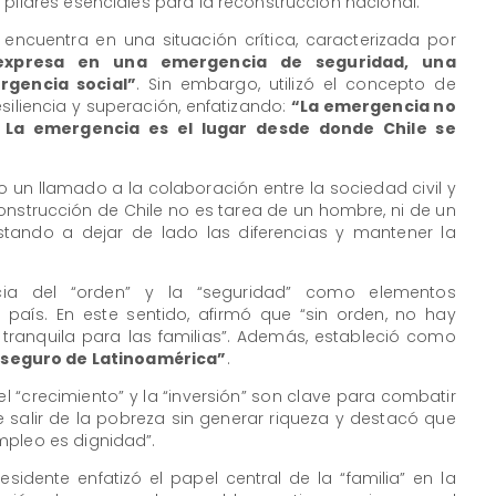
 pilares esenciales para la reconstrucción nacional.
e encuentra en una situación crítica, caracterizada por
 expresa en una emergencia de seguridad, una
gencia social”
. Sin embargo, utilizó el concepto de
iliencia y superación, enfatizando:
“La emergencia no
. La emergencia es el lugar desde donde Chile se
o un llamado a la colaboración entre la sociedad civil y
construcción de Chile no es tarea de un hombre, ni de un
stando a dejar de lado las diferencias y mantener la
ncia del “orden” y la “seguridad” como elementos
 país. En este sentido, afirmó que “sin orden, no hay
a tranquila para las familias”. Además, estableció como
 seguro de Latinoamérica”
.
l “crecimiento” y la “inversión” son clave para combatir
 salir de la pobreza sin generar riqueza y destacó que
mpleo es dignidad”.
residente enfatizó el papel central de la “familia” en la