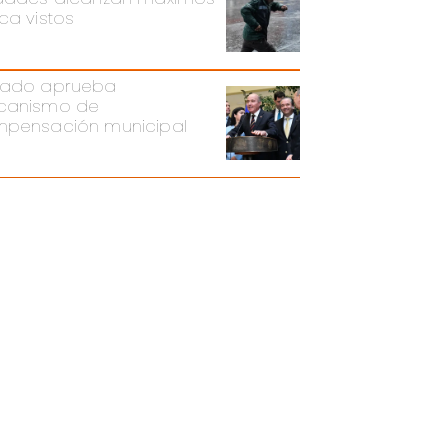
ca vistos
ado aprueba
canismo de
pensación municipal