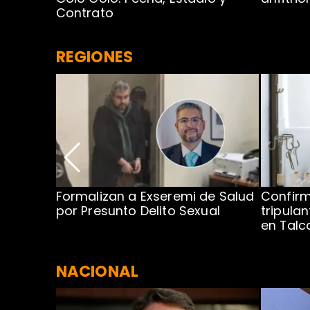
Contrato
REGIONES
no por
Formalizan a Exseremi de Salud
Confir
ío Rahue
por Presunto Delito Sexual
tripulan
en Tal
NACIONAL