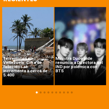
Terremotos en
Ministra Duco pide
Venezuela: Cifra de
renuncia a Directora del
fallecidos se
IND por polémica con
incrementa a cerca de
BTS
5.400