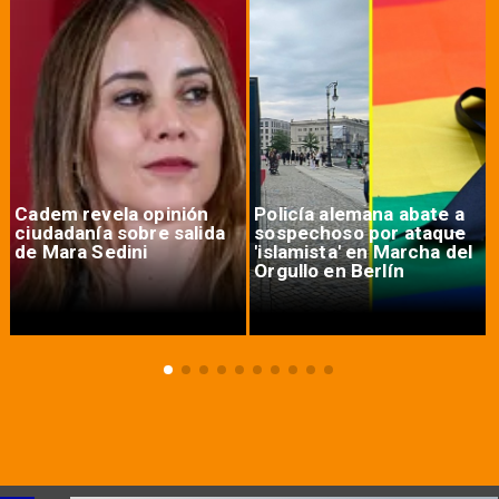
Cadem revela opinión
Policía alemana abate a
ciudadanía sobre salida
sospechoso por ataque
de Mara Sedini
'islamista' en Marcha del
Orgullo en Berlín