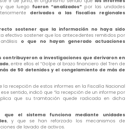
este 9 de junio, el organismo señaló que
los informes
y que luego
fueron “analizados”
por las unidades
steriormente
derivados a las fiscalías regionales
recto sostener que la información no haya sido
ta efectivo sostener que los antecedentes remitidos por
análisis
o que no hayan generado actuaciones
s contribuyeron a investigaciones que derivaron en
zado
, entre ellos el “Golpe al brazo financiero del Tren de
más de 50 detenidos y el congelamiento de más de
e la recepción de estos informes en la Fiscalía Nacional
n ese sentido, indicó que “la recepción de un informe por
mplica que su tramitación quede radicada en dicha
có que el sistema funciona mediante unidades
les
, y que se han reforzado los mecanismos de
aciones de lavado de activos.