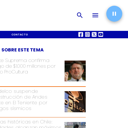
CONTACTO
QUIÉNES SOMOS
 SOBRE ESTE TEMA
te Suprema confirma
o de $1.000 millones por
o ProCultura
elco suspende
strucción de Andes
te en El Teniente por
sgos sísmicos
ias históricas en Chile:
dades alcanzan máximos