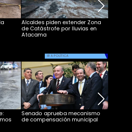
la
Alcaldes piden extender Zona
Inundaci
de Catástrofe por lluvias en
entre Co
Atacama
IR A
POLÍTICA
e:
Senado aprueba mecanismo
Corte S
imos
de compensación municipal
de $1.00
ProCultu