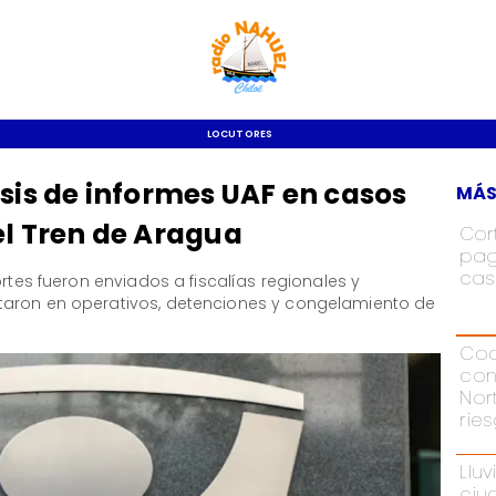
LOCUTORES
isis de informes UAF en casos
MÁS
el Tren de Aragua
Cor
pag
cas
ortes fueron enviados a fiscalías regionales y
taron en operativos, detenciones y congelamiento de
Cod
con
Nor
rie
Lluv
ciu