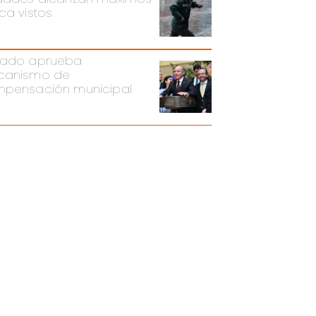
ca vistos
ado aprueba
canismo de
pensación municipal