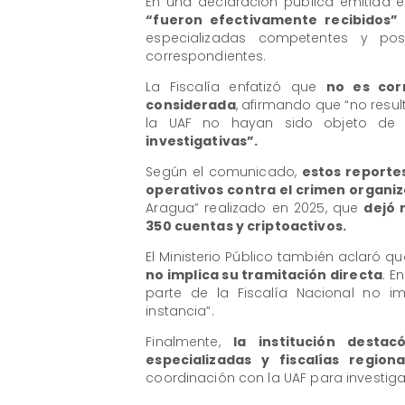
En una declaración pública emitida 
“fueron efectivamente recibidos”
especializadas competentes y po
correspondientes.
La Fiscalía enfatizó que
no es cor
considerada
, afirmando que “no resul
la UAF no hayan sido objeto de 
investigativas”.
Según el comunicado,
estos reporte
operativos contra el crimen organi
Aragua” realizado en 2025, que
dejó 
350 cuentas y criptoactivos.
El Ministerio Público también aclaró qu
no implica su tramitación directa
. E
parte de la Fiscalía Nacional no i
instancia”.
Finalmente,
la institución desta
especializadas y fiscalías regiona
coordinación con la UAF para investig