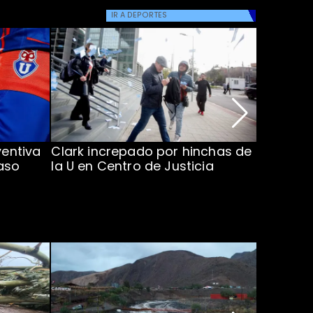
IR A
DEPORTES
ventiva
Clark increpado por hinchas de
Vozinha 
aso
la U en Centro de Justicia
Colo Co