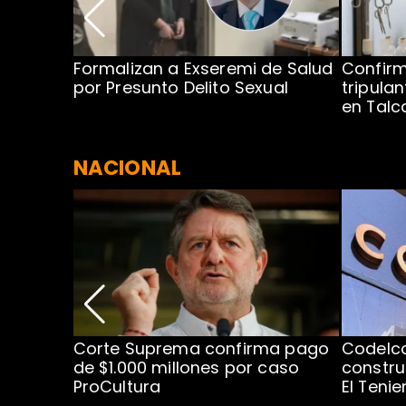
no por
Formalizan a Exseremi de Salud
Confir
ío Rahue
por Presunto Delito Sexual
tripulan
en Tal
NACIONAL
nismo
Corte Suprema confirma pago
Codelc
cipal
de $1.000 millones por caso
constru
ProCultura
El Teni