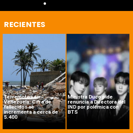
RECIENTES
Terremotos en
Ministra Duco pide
Venezuela: Cifra de
renuncia a Directora del
fallecidos se
IND por polémica con
incrementa a cerca de
BTS
5.400