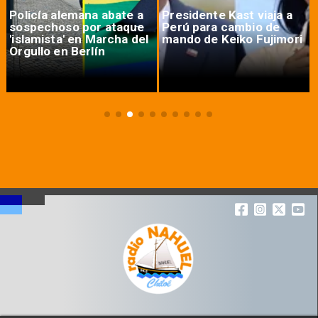
Policía alemana abate a
Presidente Kast viaja a
sospechoso por ataque
Perú para cambio de
'islamista' en Marcha del
mando de Keiko Fujimori
Orgullo en Berlín