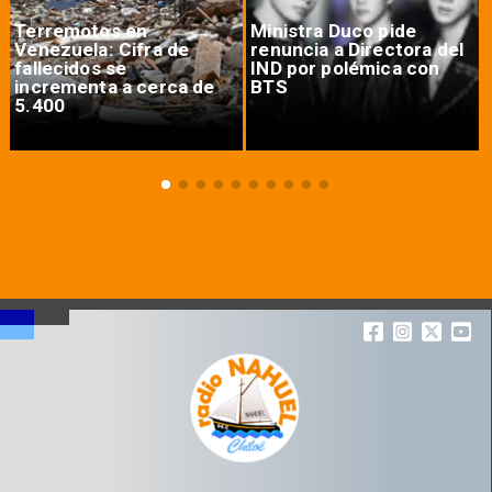
Terremotos en
Ministra Duco pide
Venezuela: Cifra de
renuncia a Directora del
fallecidos se
IND por polémica con
incrementa a cerca de
BTS
5.400