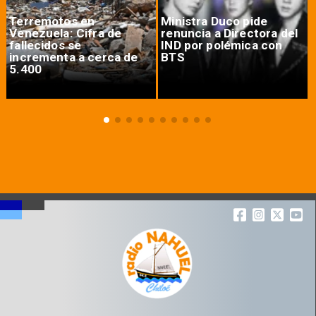
Terremotos en
Ministra Duco pide
Venezuela: Cifra de
renuncia a Directora del
fallecidos se
IND por polémica con
incrementa a cerca de
BTS
5.400