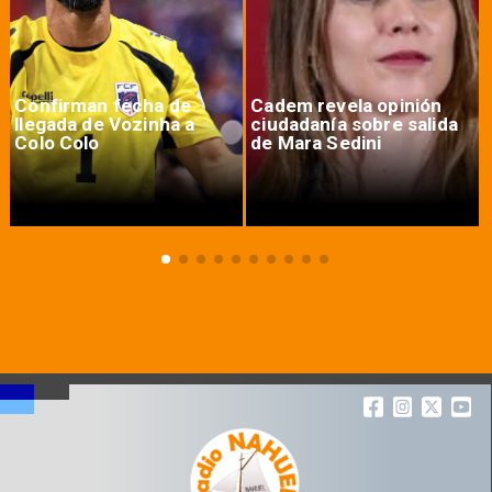
Confirman fecha de
Cadem revela opinión
llegada de Vozinha a
ciudadanía sobre salida
Colo Colo
de Mara Sedini