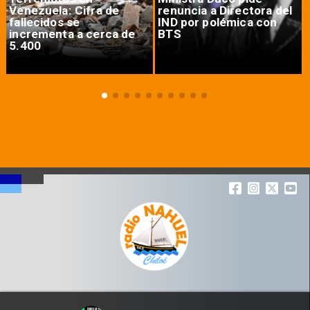
Venezuela: Cifra de
renuncia a Directora del
fallecidos se
IND por polémica con
incrementa a cerca de
BTS
5.400