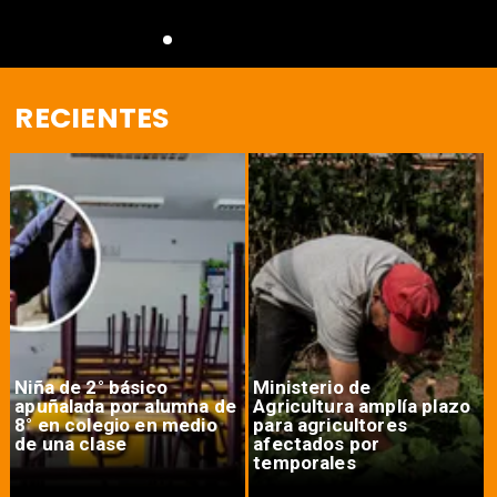
RECIENTES
Niña de 2° básico
Ministerio de
apuñalada por alumna de
Agricultura amplía plazo
8° en colegio en medio
para agricultores
de una clase
afectados por
temporales