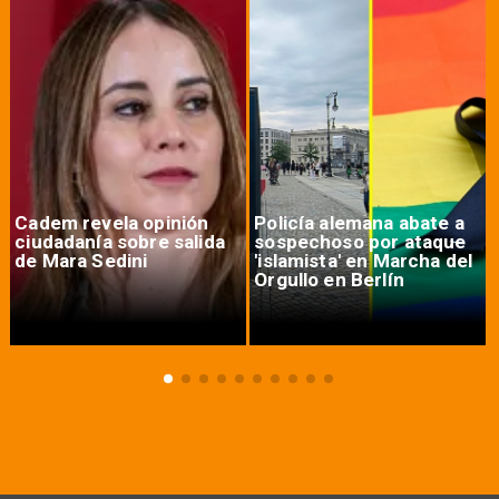
Cadem revela opinión
Policía alemana abate a
ciudadanía sobre salida
sospechoso por ataque
de Mara Sedini
'islamista' en Marcha del
Orgullo en Berlín