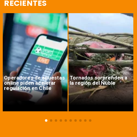
RECIENTES
Operadores de apuestas
Tornados sorprenden a
online piden acelerar
la región del Ñuble
regulación en Chile