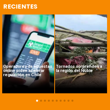
RECIENTES
Operadores de apuestas
Tornados sorprenden a
online piden acelerar
la región del Ñuble
regulación en Chile