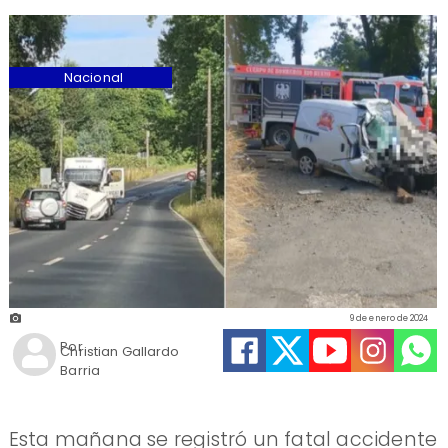
Nacional
9 de enero de 2024
Por
Christian Gallardo
Barria
​Esta mañana se registró un fatal accidente