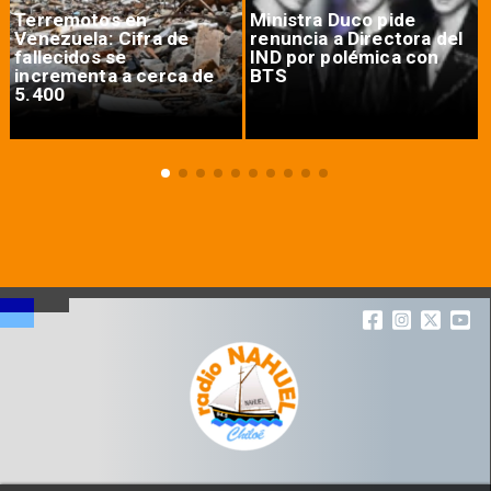
Terremotos en
Ministra Duco pide
Venezuela: Cifra de
renuncia a Directora del
fallecidos se
IND por polémica con
incrementa a cerca de
BTS
5.400