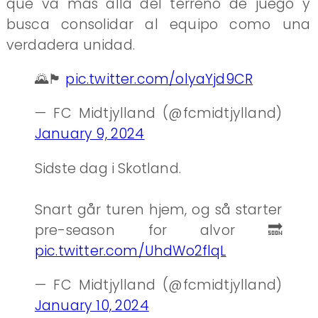
que va más allá del terreno de juego y
busca consolidar al equipo como una
verdadera unidad.
🌄🏴󠁧󠁢󠁳󠁣󠁴󠁿
pic.twitter.com/olyaYjd9CR
— FC Midtjylland (@fcmidtjylland)
January 9, 2024
Sidste dag i Skotland.
Snart går turen hjem, og så starter
pre-season for alvor 🔜
pic.twitter.com/UhdWo2flqL
— FC Midtjylland (@fcmidtjylland)
January 10, 2024