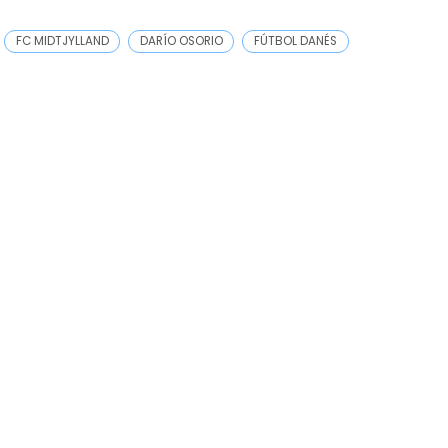
FC MIDTJYLLAND
DARÍO OSORIO
FÚTBOL DANÉS