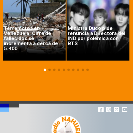
Terremotos en
Ministra Duco pide
Venezuela: Cifra de
renuncia a Directora del
fallecidos se
IND por polémica con
incrementa a cerca de
BTS
5.400