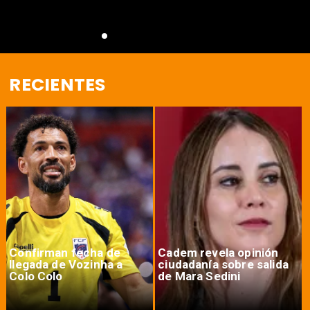
RECIENTES
Confirman fecha de
Cadem revela opinión
llegada de Vozinha a
ciudadanía sobre salida
Colo Colo
de Mara Sedini