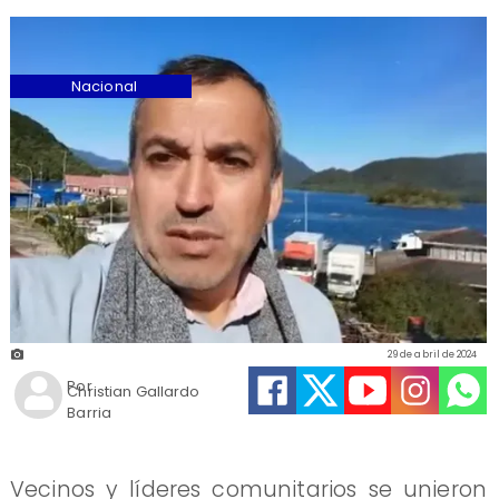
Nacional
29 de abril de 2024
Por
Christian Gallardo
Barria
Vecinos y líderes comunitarios se unieron