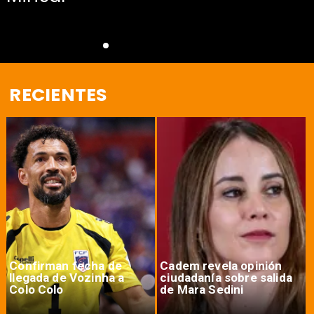
RECIENTES
Confirman fecha de
Cadem revela opinión
llegada de Vozinha a
ciudadanía sobre salida
Colo Colo
de Mara Sedini