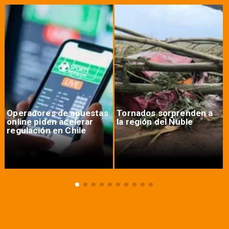
Operadores de apuestas
Tornados sorprenden a
online piden acelerar
la región del Ñuble
regulación en Chile