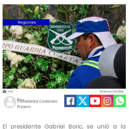
Regiones
TVN
30 de abril de 2024
Por
Constanza Codoceo
Pizarro
El presidente Gabriel Boric, se unió a la