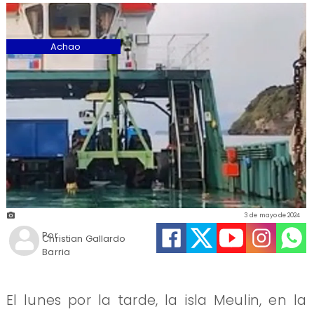
Achao
3 de mayo de 2024
Por
Christian Gallardo
Barria
El lunes por la tarde, la isla Meulin, en la