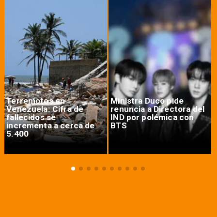
Terremotos en
Ministra Duco pide
Venezuela: Cifra de
renuncia a Directora del
fallecidos se
IND por polémica con
incrementa a cerca de
BTS
5.400