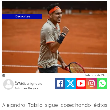
Deportes
14 de mayo de 2024
Por
Cristóbal Ignacio
Adones Reyes
Alejandro Tabilo sigue cosechando éxitos