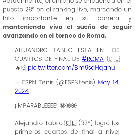
Actualmente, el chileno se encuentra en el
puesto 28° en el ranking live, marcando un
hito importante en su carrera y
manteniendo vivo el sueño de seguir
avanzando en el torneo de Roma.
ALEJANDRO TABILO ESTÁ EN LOS
CUARTOS DE FINAL DE
#ROMA
. 🇨🇱
🔥🙌
pic.twitter.com/Bm9sqHqahu
— ESPN Tenis (@ESPNtenis)
May 14,
2024
¡IMPARABLEEEE! 🤩🤩🤩
Alejandro Tabilo 🇨🇱 (32º) logró los
primeros cuartos de final a nivel